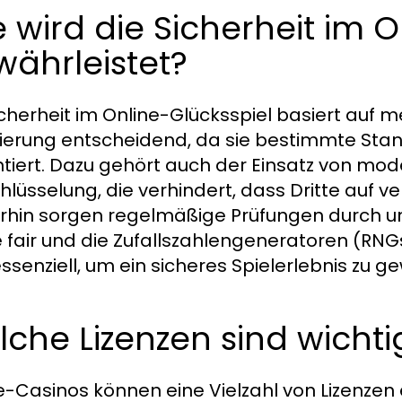
 wird die Sicherheit im 
ährleistet?
icherheit im Online-Glücksspiel basiert auf me
zierung entscheidend, da sie bestimmte Sta
tiert. Dazu gehört auch der Einsatz von mod
hlüsselung, die verhindert, dass Dritte auf v
rhin sorgen regelmäßige Prüfungen durch u
e fair und die Zufallszahlengeneratoren (RN
essenziell, um ein sicheres Spielerlebnis zu g
che Lizenzen sind wichtig
e-Casinos können eine Vielzahl von Lizenzen