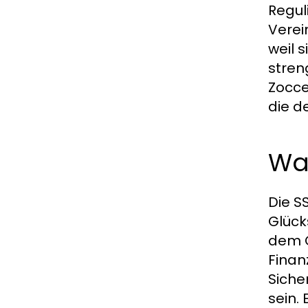
Regul
Verei
weil 
stren
Zocce
die d
Wa
Die S
Glück
dem C
Finan
Siche
sein.