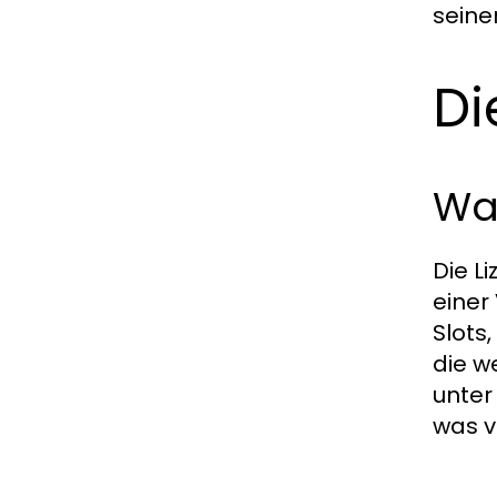
seine
Di
Was
Die L
einer 
Slots
die we
unter
was v