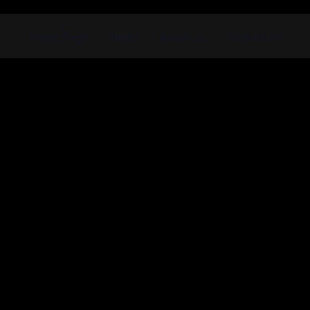
Home Page
News
About Us
Contact us