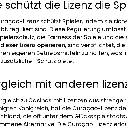
 schützt die Lizenz die Sp
uraçao-Lizenz schützt Spieler, indem sie sicher
ibt, reguliert sind. Diese Regulierung umfa
pielerschutz, die Fairness der Spiele und die
dieser Lizenz operieren, sind verpflichtet, die
hren eigenen Betriebsmitteln zu halten, was i
 zusätzlichen Schutz bietet.
gleich mit anderen lizen
rgleich zu Casinos mit Lizenzen aus strenge
igten Königreich, hat die Curaçao-Lizenz den V
chland, die oft unter dem Glücksspielstaatsve
ommene Alternative. Die Curaçao-Lizenz erlau