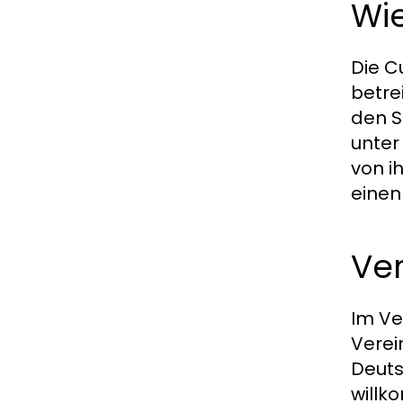
Wie
Die C
betre
den S
unter 
von i
einen
Ver
Im Ve
Verein
Deuts
willk