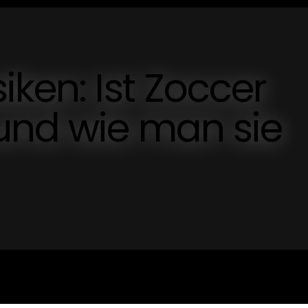
iken: Ist Zoccer
und wie man sie