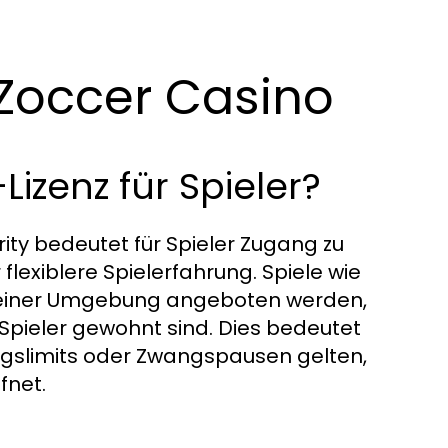
 Zoccer Casino
izenz für Spieler?
ity bedeutet für Spieler Zugang zu
 flexiblere Spielerfahrung. Spiele wie
in einer Umgebung angeboten werden,
he Spieler gewohnt sind. Dies bedeutet
ngslimits oder Zwangspausen gelten,
fnet.