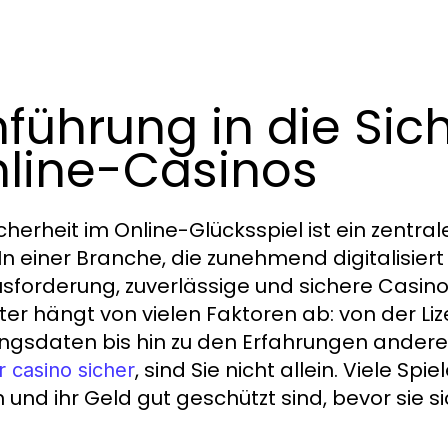
nführung in die Sic
line-Casinos
icherheit im Online-Glücksspiel ist ein zentra
 In einer Branche, die zunehmend digitalisiert
sforderung, zuverlässige und sichere Casino
ter hängt von vielen Faktoren ab: von der Liz
ngsdaten bis hin zu den Erfahrungen anderer
, sind Sie nicht allein. Viele Sp
 casino sicher
 und ihr Geld gut geschützt sind, bevor sie si