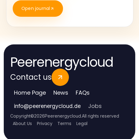
Open journal
Peerenergycloud
Contact us
Home Page
News
FAQs
Jobs
info
@
peerenergycloud.de
Copyright
©
2026
Peerenergycloud
.
All rights reserved
About Us
Privacy
Terms
Legal