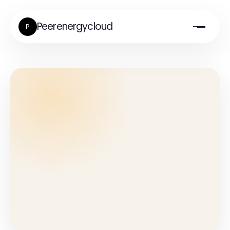
Peerenergycloud
P