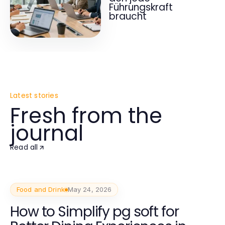
Führungskraft
braucht
Latest stories
Fresh from the
journal
Read all
Food and Drink
May 24, 2026
How to Simplify pg soft for