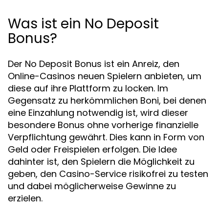
Was ist ein No Deposit
Bonus?
Der No Deposit Bonus ist ein Anreiz, den
Online-Casinos neuen Spielern anbieten, um
diese auf ihre Plattform zu locken. Im
Gegensatz zu herkömmlichen Boni, bei denen
eine Einzahlung notwendig ist, wird dieser
besondere Bonus ohne vorherige finanzielle
Verpflichtung gewährt. Dies kann in Form von
Geld oder Freispielen erfolgen. Die Idee
dahinter ist, den Spielern die Möglichkeit zu
geben, den Casino-Service risikofrei zu testen
und dabei möglicherweise Gewinne zu
erzielen.