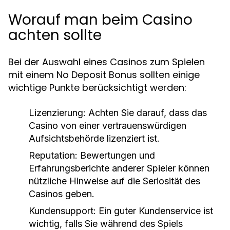
Worauf man beim Casino
achten sollte
Bei der Auswahl eines Casinos zum Spielen
mit einem No Deposit Bonus sollten einige
wichtige Punkte berücksichtigt werden:
Lizenzierung:
Achten Sie darauf, dass das
Casino von einer vertrauenswürdigen
Aufsichtsbehörde lizenziert ist.
Reputation:
Bewertungen und
Erfahrungsberichte anderer Spieler können
nützliche Hinweise auf die Seriosität des
Casinos geben.
Kundensupport:
Ein guter Kundenservice ist
wichtig, falls Sie während des Spiels