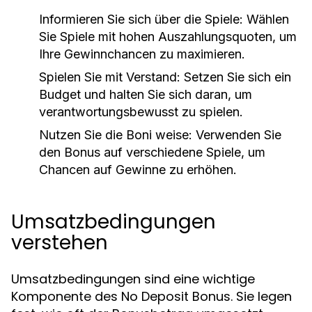
Informieren Sie sich über die Spiele:
Wählen
Sie Spiele mit hohen Auszahlungsquoten, um
Ihre Gewinnchancen zu maximieren.
Spielen Sie mit Verstand:
Setzen Sie sich ein
Budget und halten Sie sich daran, um
verantwortungsbewusst zu spielen.
Nutzen Sie die Boni weise:
Verwenden Sie
den Bonus auf verschiedene Spiele, um
Chancen auf Gewinne zu erhöhen.
Umsatzbedingungen
verstehen
Umsatzbedingungen sind eine wichtige
Komponente des No Deposit Bonus. Sie legen