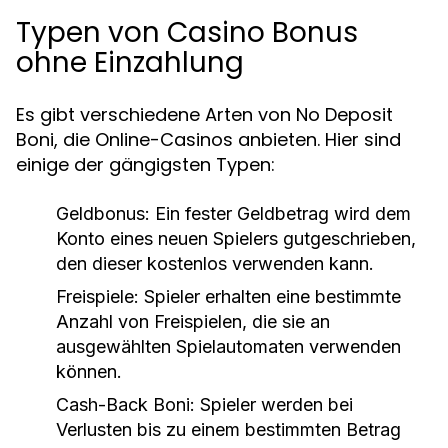
Typen von Casino Bonus
ohne Einzahlung
Es gibt verschiedene Arten von No Deposit
Boni, die Online-Casinos anbieten. Hier sind
einige der gängigsten Typen:
Geldbonus:
Ein fester Geldbetrag wird dem
Konto eines neuen Spielers gutgeschrieben,
den dieser kostenlos verwenden kann.
Freispiele:
Spieler erhalten eine bestimmte
Anzahl von Freispielen, die sie an
ausgewählten Spielautomaten verwenden
können.
Cash-Back Boni:
Spieler werden bei
Verlusten bis zu einem bestimmten Betrag