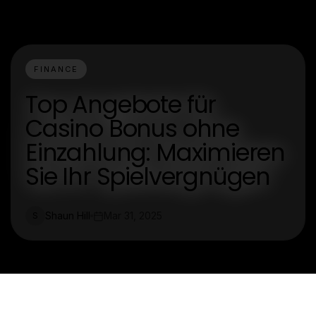
FINANCE
Top Angebote für
Casino Bonus ohne
Einzahlung: Maximieren
Sie Ihr Spielvergnügen
Shaun Hill
Mar 31, 2025
S