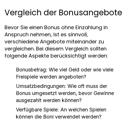
Vergleich der Bonusangebote
Bevor Sie einen Bonus ohne Einzahlung in
Anspruch nehmen, ist es sinnvoll,
verschiedene Angebote miteinander zu
vergleichen. Bei diesem Vergleich sollten
folgende Aspekte berücksichtigt werden:
Bonusbetrag:
Wie viel Geld oder wie viele
Freispiele werden angeboten?
Umsatzbedingungen:
Wie oft muss der
Bonus umgesetzt werden, bevor Gewinne
ausgezahlt werden können?
Verfügbare Spiele:
An welchen Spielen
können die Boni verwendet werden?