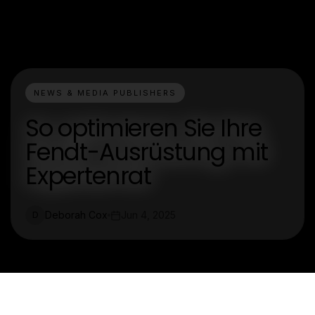
NEWS & MEDIA PUBLISHERS
So optimieren Sie Ihre
Fendt-Ausrüstung mit
Expertenrat
Deborah Cox
Jun 4, 2025
D