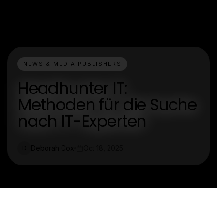
NEWS & MEDIA PUBLISHERS
Headhunter IT:
Methoden für die Suche
nach IT-Experten
Deborah Cox
Oct 18, 2025
D