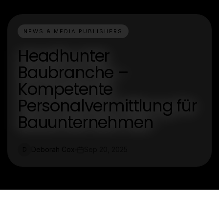
NEWS & MEDIA PUBLISHERS
Headhunter
Baubranche –
Kompetente
Personalvermittlung für
Bauunternehmen
Deborah Cox
Sep 20, 2025
D