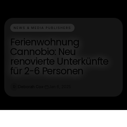
NEWS & MEDIA PUBLISHERS
Ferienwohnung
Cannobio: Neu
renovierte Unterkünfte
für 2-6 Personen
Deborah Cox
Jan 6, 2025
D