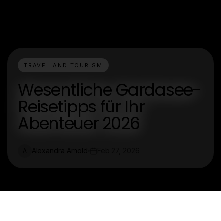
TRAVEL AND TOURISM
Wesentliche Gardasee-
Reisetipps für Ihr
Abenteuer 2026
Alexandra Arnold
Feb 27, 2026
A